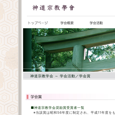
神道宗教学会 ～ 学会活動／学会賞
■神道宗教学会奨励賞受賞者一覧
※当該賞は昭和56年度に制定され、平成11年度を