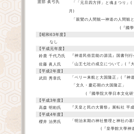
渡部 眞弓氏
「「元旦四方拝」と魂まつり」(『
月)
「親鸞の人間観―神道の人間観
(『國學
【昭和63年度】
なし
【平成元年度】
『神道民俗芸能の源流』国書刊行会
鈴鹿 千代乃氏
「山王七社の成立について」(『大倉
佐藤 眞人氏
【平成2年度】
「ペリー来航と大国隆正」(『神道学
武田 秀章氏
「文久・慶応期の大国隆正」
(『國學院大學日本文化研
【平成3年度】
『天皇と民の大嘗祭』展転社 平成
高森 明勅氏
【平成4年度】
「明治末期の神社整理と神社の基
櫻井 治男氏
(『皇學館大學神