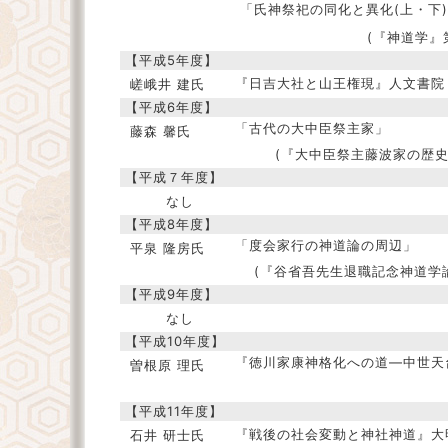
「氏神祭祀の同化と異化(上・下
(『神道学』第
【平成5年度】
『日吉大社と山王権現』人文書院 
嵯峨井 建氏
【平成6年度】
「古代の大中臣祭主家」
藤森 馨氏
(『大中臣祭主藤波家の歴史
【平成７年度】
なし
【平成8年度】
「度会家行の神道論の周辺」
平泉 隆房氏
(『谷省吾先生退職記念神道学
【平成9年度】
なし
【平成10年度】
『徳川家康神格化への道―中世天
曽根原 理氏
【平成11年度】
『戦後の社会変動と神社神道』大
石井 研士氏