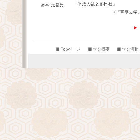
「平治の乱と熱田社」
藤本 元啓氏
(『軍事史学』
■ Topページ
■ 学会概要
■ 学会活動