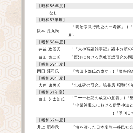
【昭和56年度】
なし
【昭和57年度】
「明治宗教行政史の一考察」 (『
阪本 是丸氏
月)
【昭和58年度】
「『太神宮諸雑事記』諸本分類の
井後 政晏氏
「西洋における宗教言語研究の問
鎌田 東二氏
【昭和59年度】
岡田 莊司氏
「吉田卜部氏の成立」(『國學院雑誌
【昭和60年度】
『忠魂碑の研究』暁書房 昭和59
大原 康男氏
【昭和61年度】
「二十一社記の成立の意義」(『皇學
白山 芳太郎氏
「中世神道史における伊勢神道
(『季刊日
【昭和62年度】
井上 順孝氏
『海を渡った日本宗教―移民社会